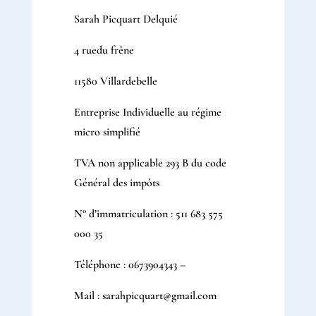
Sarah Picquart Delquié
4 ruedu frêne
11580 Villardebelle
Entreprise Individuelle au régime
micro simplifié
TVA non applicable 293 B du code
Général des impôts
N° d’immatriculation : 511 683 575
000 35
Téléphone : 0673904343 –
Mail : sarahpicquart@gmail.com